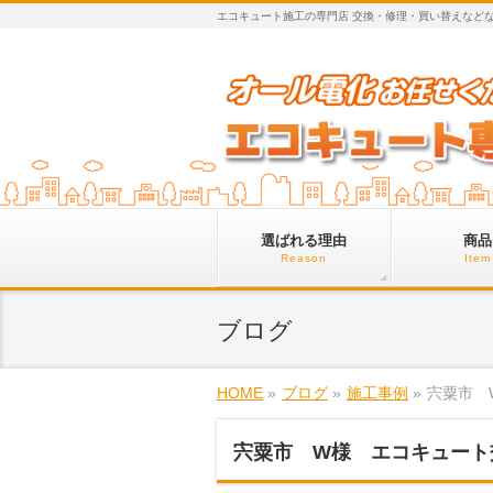
エコキュート施工の専門店 交換・修理・買い替えなど
選ばれる理由
商品
Reason
Item
ブログ
HOME
»
ブログ
»
施工事例
»
宍粟市 
宍粟市 W様 エコキュート